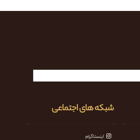
شبکه های اجتماعی
اینستاگرام