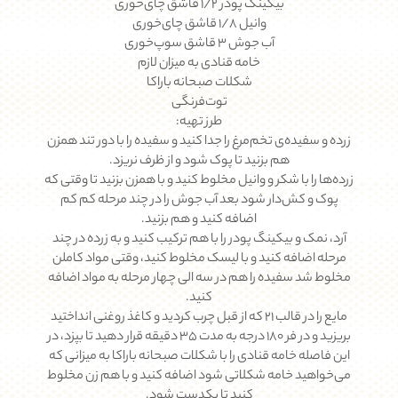
بیکینگ پودر ۱/۲ قاشق چای‌خوری
وانیل ۱/۸ قاشق چای‌خوری
آب جوش ۳ قاشق سوپ‌خوری
خامه قنادی به میزان لازم
شکلات صبحانه باراکا
توت‌فرنگی
طرز تهیه:
زرده و سفیده‌ی تخم‌مرغ را جدا کنید و سفیده را با دور تند همزن
هم بزنید تا پوک شود و از ظرف نریزد.
زرده‌ها را با شکر و وانیل مخلوط کنید و با همزن بزنید تا وقتی که
پوک و کش‌دار شود بعد آب جوش را در چند مرحله کم کم
اضافه کنید و هم بزنید.
آرد، نمک و بیکینگ پودر را با هم ترکیب کنید و به زرده در چند
مرحله اضافه کنید و با لیسک مخلوط کنید، وقتی مواد کاملن
مخلوط شد سفیده را هم در سه الی چهار مرحله به مواد اضافه
کنید.
مایع را در قالب ۲۱ که از قبل چرب کردید و کاغذ روغنی انداختید
بریزید و در فر ۱۸۰ درجه به مدت ۳۵ دقیقه قرار دهید تا بپزد، در
این فاصله خامه قنادی را با شکلات صبحانه باراکا به میزانی که
می‌خواهید خامه شکلاتی شود اضافه کنید و با هم زن مخلوط
کنید تا یکدست شود.