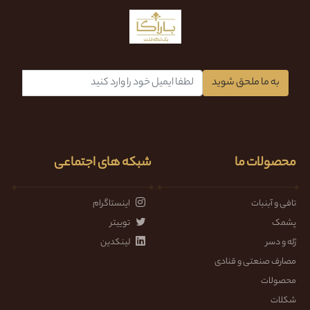
به ما ملحق شوید
محصولات ما
شبکه های اجتماعی
تافی و آبنبات
اینستاگرام
پشمک
توییتر
ژله و دسر
لینکدین
مصارف صنعتی و قنادی
محصولات
شکلات