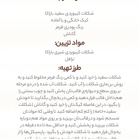
شکلات کیبوردی سفید باراکا
کیک خانگی و یا آماده
رنگ پودری قرمز
گاناش
مواد تزیین:
شکلات کیبوردی شیری باراکا
ترافل
طرز تهیه:
شکلات سفید را خرد کنید و با کمی رنگ قرمز مخلوط کنید و به
روش بن‌ماری شکلات را آب کنید. شکلات آب شده را در دو مرحله
بر روی سطح و دیواره‌ی قالب‌تان پخش کنید و چوب بستنی را
هم داخل قالب قرار دهید و کمی در یخچال بگذارید تا خودش
را بگیرد، در این فاصله کیک‌تان را خرد کنید و گاناش (شکلات
سفید+خامه) را کم کم اضافه کنید تا وقتی که موادتان
منسجم شود و درقالب‌تان بریزید و بر روی مواد هم دوباره
شکلات بریزید و پخشش کنید و حداقل سه تا ده دقیقه در
یخچال قرار دهید تا شکلات خودش را بگیرد، پاپسیکل‌ها را از