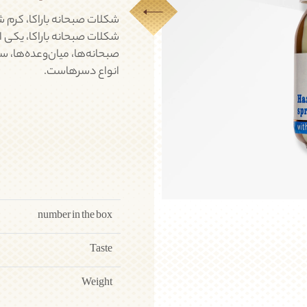
شکلات پذیرائی
شکلات دست ساز
Next
شکلات صبحانه باراکا، کرم 
شکلات صبحانه باراکا، یکی از
صبحانه‌ها، میان‌وعده‌ها، س
انواع دسرهاست.
شکلات کادوئی
شکلات تخته ای
number in the box
Taste
Weight