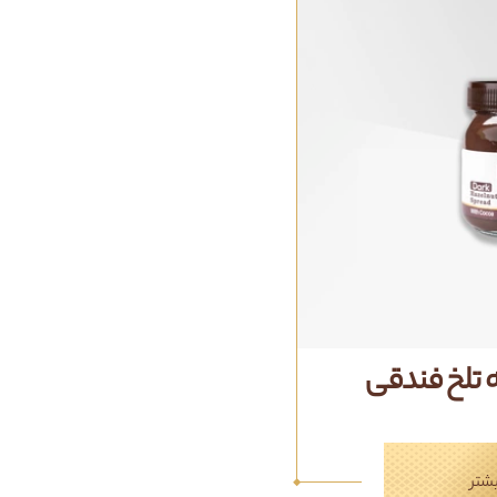
تلخ فندقی
شتر