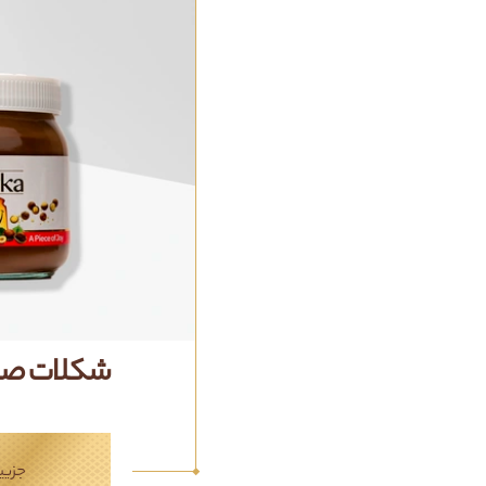
شکلات صب
جزیی