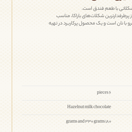
شکلات صبحانه
تافی و آبنبات
شکلاتی با طعم‌ فندق است.
 پرطرفدار‌ترین شکلات‌های باراکا، مناسب
رو با نان است و یک محصول پرکاربرد در تهیه
مصارف صنعتی و
ژله و دسر
قنادی
6 pieces
Hazelnut milk chocolate
180 grams and 330 grams