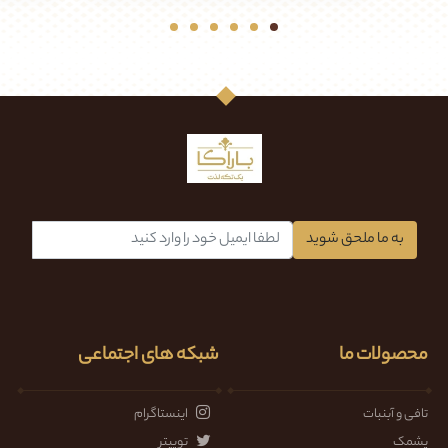
6
5
4
3
2
1
به ما ملحق شوید
محصولات ما
شبکه های اجتماعی
تافی و آبنبات
اینستاگرام
پشمک
توییتر