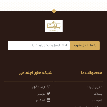
به ما ملحق شوید
محصولات ما
شبکه های اجتماعی
تافی و آبنبات
اینستاگرام
پشمک
توییتر
ژله و دسر
لینکدین